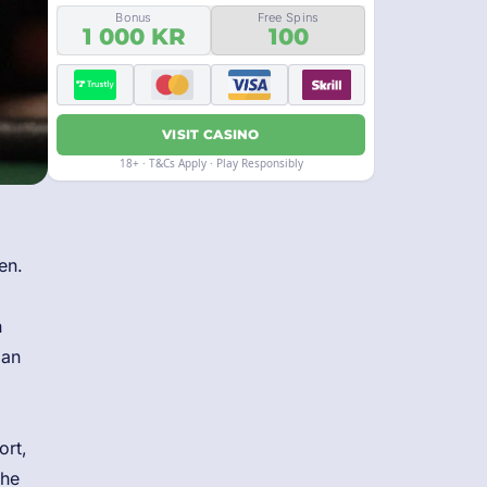
Bonus
Free Spins
1 000 KR
100
VISIT CASINO
18+ · T&Cs Apply · Play Responsibly
en.
n
dan
ort,
The