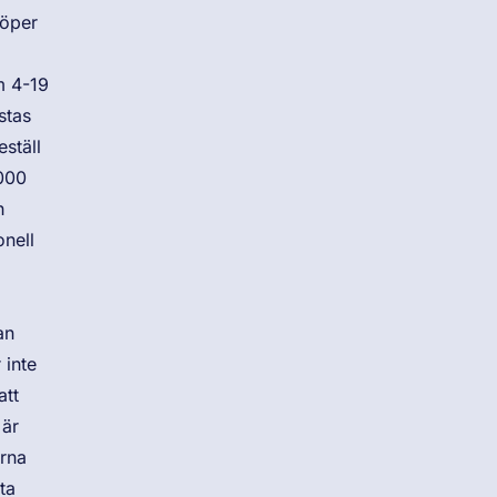
löper
m 4-19
stas
ställ
 000
h
nell
an
 inte
att
 är
erna
ta