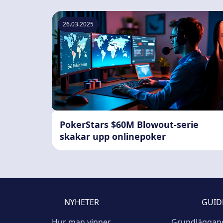
26.03.2025
PokerStars $60M Blowout-serie
skakar upp onlinepoker
NYHETER
GUID
Hur man vinner
Grundläggand