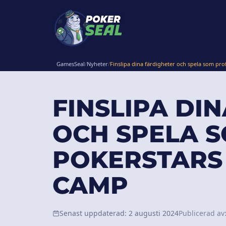
GamesSeal
/
Nyheter
/
Finslipa dina färdigheter och spela som 
FINSLIPA DI
OCH SPELA 
POKERSTARS
CAMP
Senast uppdaterad: 2 augusti 2024
Publicerad av