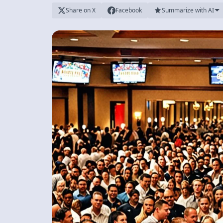
Share on X
Facebook
Summarize with AI