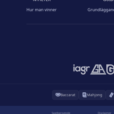
Hur man vinner
Grundläggand
Baccarat
Mahjong
Spelberoende
Disclaimer