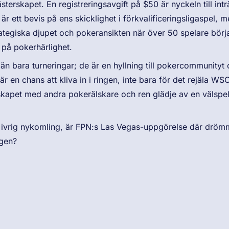
mästerskapet. En registreringsavgift på $50 är nyckeln till int
 är ett bevis på ens skicklighet i förkvalificeringsligaspel, 
ategiska djupet och pokeransikten när över 50 spelare börj
 på pokerhärlighet.
bara turneringar; de är en hyllning till pokercommunityt
r en chans att kliva in i ringen, inte bara för det rejäla WS
tskapet med andra pokerälskare och ren glädje av en välspe
 en ivrig nykomling, är FPN:s Las Vegas-uppgörelse där dröm
ngen?