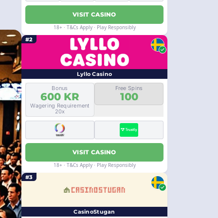
VISIT CASINO
18+ · T&Cs Apply · Play Responsibly
#2
Lyllo Casino
Bonus
Free Spins
600 KR
100
Wagering Requirement
20x
VISIT CASINO
18+ · T&Cs Apply · Play Responsibly
#3
CasinoStugan