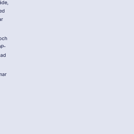
räde,
med
ar
 och
OP-
lad
mar