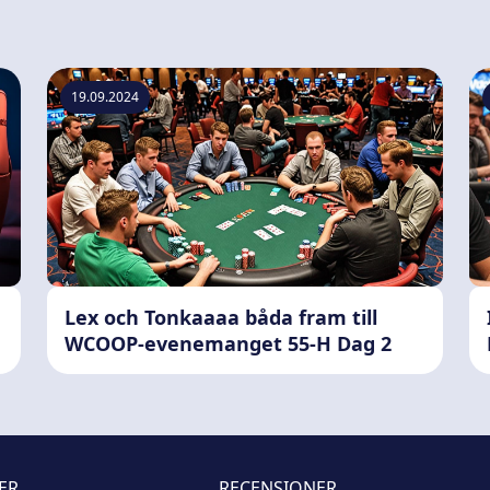
19.09.2024
Lex och Tonkaaaa båda fram till
WCOOP-evenemanget 55-H Dag 2
ER
RECENSIONER