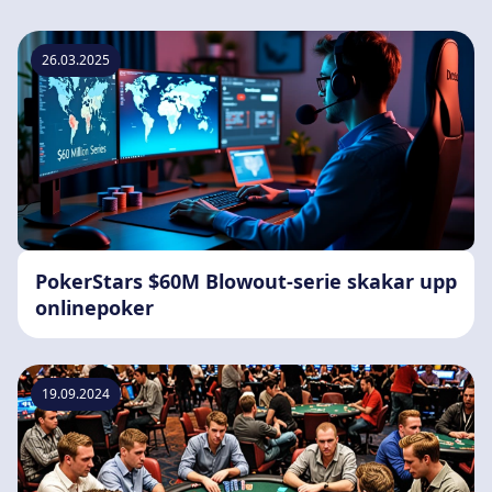
26.03.2025
PokerStars $60M Blowout-serie skakar upp
onlinepoker
19.09.2024