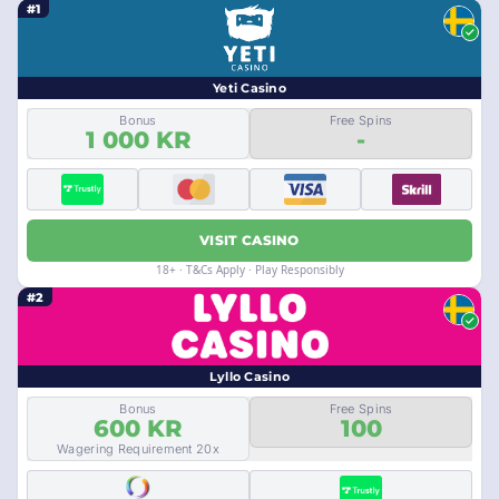
#1
Yeti Casino
Bonus
Free Spins
1 000 KR
-
VISIT CASINO
18+ · T&Cs Apply · Play Responsibly
#2
Lyllo Casino
Bonus
Free Spins
600 KR
100
Wagering Requirement 20x