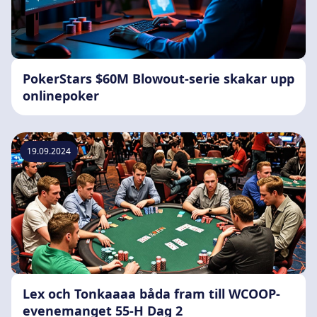
PokerStars $60M Blowout-serie skakar upp
onlinepoker
19.09.2024
Lex och Tonkaaaa båda fram till WCOOP-
evenemanget 55-H Dag 2