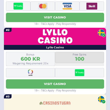
VISIT CASINO
18+ · T&Cs Apply · Play Responsibly
#2
Lyllo Casino
Bonus
Free Spins
600 KR
100
Wagering Requirement 20x
VISIT CASINO
18+ · T&Cs Apply · Play Responsibly
#3