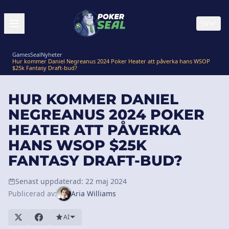
SV
GamesSeal
Nyheter
Hur kommer Daniel Negreanus 2024 Poker Heater att påverka hans WSOP
$25k Fantasy Draft-bud?
HUR KOMMER DANIEL
NEGREANUS 2024 POKER
HEATER ATT PÅVERKA
HANS WSOP $25K
FANTASY DRAFT-BUD?
Senast uppdaterad: 22 maj 2024
Publicerad av:
Aria Williams
AI