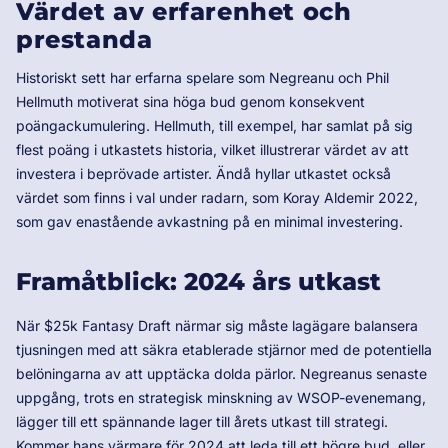
Värdet av erfarenhet och
prestanda
Historiskt sett har erfarna spelare som Negreanu och Phil
Hellmuth motiverat sina höga bud genom konsekvent
poängackumulering. Hellmuth, till exempel, har samlat på sig
flest poäng i utkastets historia, vilket illustrerar värdet av att
investera i beprövade artister. Ändå hyllar utkastet också
värdet som finns i val under radarn, som Koray Aldemir 2022,
som gav enastående avkastning på en minimal investering.
Framåtblick: 2024 års utkast
När $25k Fantasy Draft närmar sig måste lagägare balansera
tjusningen med att säkra etablerade stjärnor med de potentiella
belöningarna av att upptäcka dolda pärlor. Negreanus senaste
uppgång, trots en strategisk minskning av WSOP-evenemang,
lägger till ett spännande lager till årets utkast till strategi.
Kommer hans värmare för 2024 att leda till ett högre bud, eller