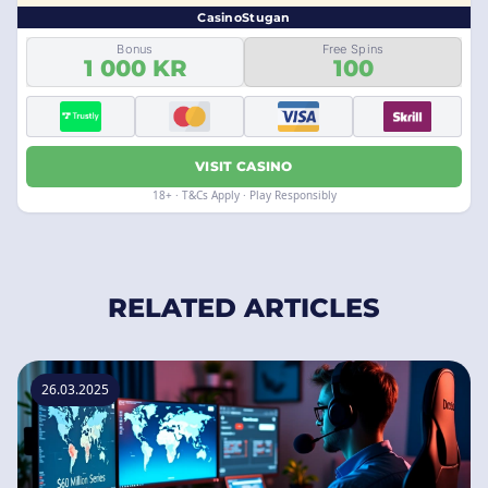
CasinoStugan
Bonus
Free Spins
1 000 KR
100
VISIT CASINO
18+ · T&Cs Apply · Play Responsibly
RELATED ARTICLES
26.03.2025