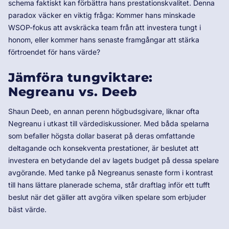
schema faktiskt kan förbättra hans prestationskvalitet. Denna
paradox väcker en viktig fråga: Kommer hans minskade
WSOP-fokus att avskräcka team från att investera tungt i
honom, eller kommer hans senaste framgångar att stärka
förtroendet för hans värde?
Jämföra tungviktare:
Negreanu vs. Deeb
Shaun Deeb, en annan perenn högbudsgivare, liknar ofta
Negreanu i utkast till värdediskussioner. Med båda spelarna
som befaller högsta dollar baserat på deras omfattande
deltagande och konsekventa prestationer, är beslutet att
investera en betydande del av lagets budget på dessa spelare
avgörande. Med tanke på Negreanus senaste form i kontrast
till hans lättare planerade schema, står draftlag inför ett tufft
beslut när det gäller att avgöra vilken spelare som erbjuder
bäst värde.