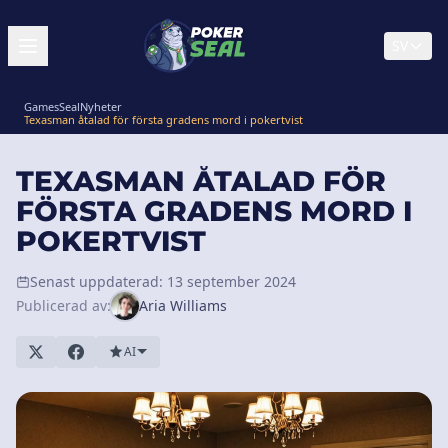
SV
GamesSeal
Nyheter
Texasman åtalad för första gradens mord i pokertvist
TEXASMAN ÅTALAD FÖR
FÖRSTA GRADENS MORD I
POKERTVIST
Senast uppdaterad: 13 september 2024
Publicerad av:
Aria Williams
AI