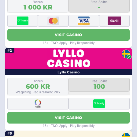
Bonus
Free Spins
1 000 KR
-
VISIT CASINO
18+ · T&Cs Apply · Play Responsibly
#2
Lyllo Casino
Bonus
Free Spins
600 KR
100
Wagering Requirement 20x
VISIT CASINO
18+ · T&Cs Apply · Play Responsibly
#3