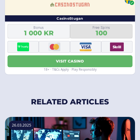
CasinoStugan
Bonus
Free Spins
1 000 KR
100
VISIT CASINO
18+ · T&Cs Apply · Play Responsibly
RELATED ARTICLES
26.03.2025