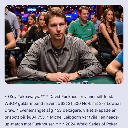
**Key Takeaways: ** * David Funkhouser vinner sitt första
WSOP guldarmband i Event #63: $1,500 No-Limit 2-7 Lowball
Draw. * Evenemanget såg 453 deltagare, vilket skapade en
prispott på $604 755. * Michel Leibgorin var tvåa i en heads-
up-match mot Funkhouser. * * * 2024 World Series of Poker