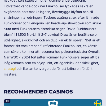
nackdel, kort staplad mot en dominerande Leibgorin.
Tidvattnet vände dock när Funkhouser lyckades säkra en
avgörande pott mot Leibgorin, överbrygga klyftan och så
småningom ta ledningen. Tuckers utgång strax efter lämnade
Funkhouser och Leibgorin i en heads-up-showdown som skulle
sluta med Funkhousers historiska seger. David Funkhousers
triumf i $1,500 No-Limit 2-7 Lowball Draw är en berättelse om
uthållighet, skicklighet och en djup kärlek till spelet. ”Det är ett
fantastiskt vackert spel”, reflekterade Funkhouser, en känsla
som säkert kommer att resonera hos pokerentusiaster överallt.
När WSOP 2024 fortsätter kommer Funkhousers seger att bli
ihågkommen som en höjdpunkt, ett ögonblick där skicklighet,
strategi
och lite tur konvergerade för att kröna en förtjänt
mästare.
RECOMMENDED CASINOS
#1