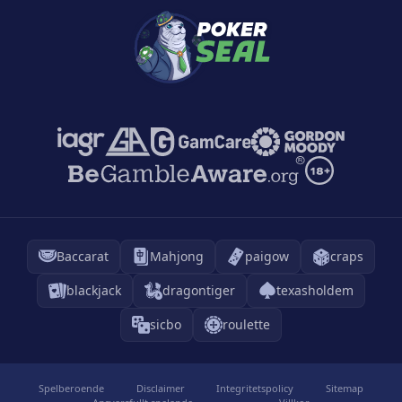
Baccarat
Mahjong
paigow
craps
blackjack
dragontiger
texasholdem
sicbo
roulette
Spelberoende
Disclaimer
Integritetspolicy
Sitemap