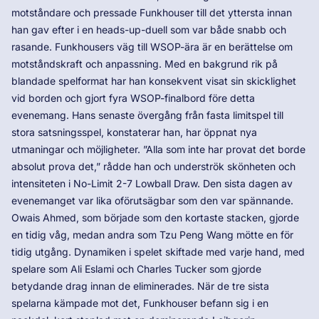
motståndare och pressade Funkhouser till det yttersta innan
han gav efter i en heads-up-duell som var både snabb och
rasande. Funkhousers väg till WSOP-ära är en berättelse om
motståndskraft och anpassning. Med en bakgrund rik på
blandade spelformat har han konsekvent visat sin skicklighet
vid borden och gjort fyra WSOP-finalbord före detta
evenemang. Hans senaste övergång från fasta limitspel till
stora satsningsspel, konstaterar han, har öppnat nya
utmaningar och möjligheter. ”Alla som inte har provat det borde
absolut prova det,” rådde han och underströk skönheten och
intensiteten i No-Limit 2-7 Lowball Draw. Den sista dagen av
evenemanget var lika oförutsägbar som den var spännande.
Owais Ahmed, som började som den kortaste stacken, gjorde
en tidig våg, medan andra som Tzu Peng Wang mötte en för
tidig utgång. Dynamiken i spelet skiftade med varje hand, med
spelare som Ali Eslami och Charles Tucker som gjorde
betydande drag innan de eliminerades. När de tre sista
spelarna kämpade mot det, Funkhouser befann sig i en