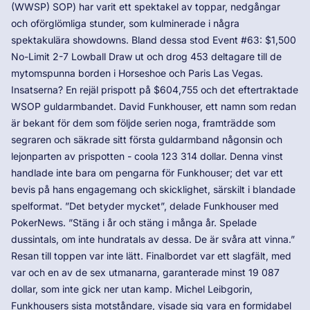
(WWSP) SOP) har varit ett spektakel av toppar, nedgångar
och oförglömliga stunder, som kulminerade i några
spektakulära showdowns. Bland dessa stod Event #63: $1,500
No-Limit 2-7 Lowball Draw ut och drog 453 deltagare till de
mytomspunna borden i Horseshoe och Paris Las Vegas.
Insatserna? En rejäl prispott på $604,755 och det eftertraktade
WSOP guldarmbandet. David Funkhouser, ett namn som redan
är bekant för dem som följde serien noga, framträdde som
segraren och säkrade sitt första guldarmband någonsin och
lejonparten av prispotten - coola 123 314 dollar. Denna vinst
handlade inte bara om pengarna för Funkhouser; det var ett
bevis på hans engagemang och skicklighet, särskilt i blandade
spelformat. ”Det betyder mycket”, delade Funkhouser med
PokerNews. ”Stäng i år och stäng i många år. Spelade
dussintals, om inte hundratals av dessa. De är svåra att vinna.”
Resan till toppen var inte lätt. Finalbordet var ett slagfält, med
var och en av de sex utmanarna, garanterade minst 19 087
dollar, som inte gick ner utan kamp. Michel Leibgorin,
Funkhousers sista motståndare, visade sig vara en formidabel