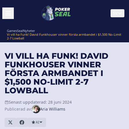
SV
GamesSeal
Nyheter
Vi vill ha Funk! David Funkhouser vinner första armbandet i $1,500 No-Limit
2-7 Lowball
VI VILL HA FUNK! DAVID
FUNKHOUSER VINNER
FÖRSTA ARMBANDET I
$1,500 NO-LIMIT 2-7
LOWBALL
Senast uppdaterad: 28 juni 2024
Publicerad av:
Aria Williams
AI