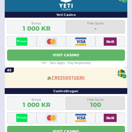
Yeti Casino
Bonus
Free Spins
1 000 KR
-
VISIT CASINO
18+ · T&Cs Apply · Play Responsibly
#2
CasinoStugan
Bonus
Free Spins
1 000 KR
100
VISIT CASINO