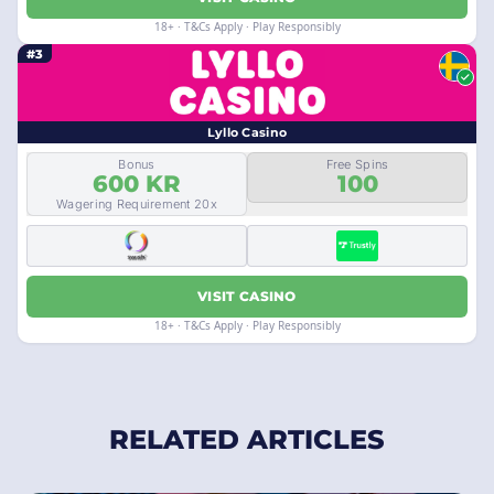
18+ · T&Cs Apply · Play Responsibly
#3
Lyllo Casino
Bonus
Free Spins
600 KR
100
Wagering Requirement 20x
VISIT CASINO
18+ · T&Cs Apply · Play Responsibly
RELATED ARTICLES